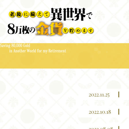
Top
News
2022.11.25
2022.10.18