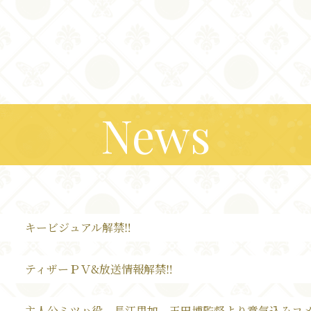
News
Musi
Movi
キービジュアル解禁‼
ティザーＰＶ&放送情報解禁‼
主人公ミツハ役、長江里加、玉田博監督より意気込みコメ