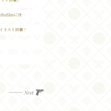
f&Cast
主人公ミツハは長江里加に決定！監督は玉田博、制作はFelixfilmに決定！
r
&イラスト到着！
ray
Next