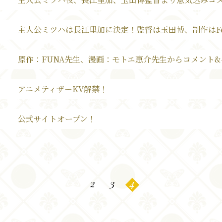
uction
Staf
Onai
原作：FUNA先生、漫画：モトエ恵介先生からコメント
アニメティザーKV解禁！
cter
Blu-
公式サイトオープン！
2
3
4