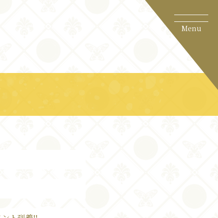
c
e
ント到着‼