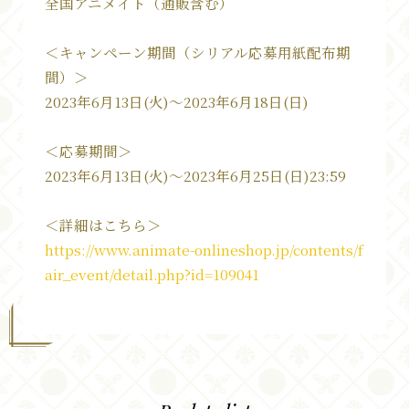
全国アニメイト（通販含む）
Music
＜キャンペーン期間（シリアル応募用紙配布期
Movie
間）＞
Staff&Cast
2023年6月13日(火)～2023年6月18日(日)
Onair
＜応募期間＞
2023年6月13日(火)～2023年6月25日(日)23:59
Blu-ray
＜詳細はこちら＞
https://www.animate-onlineshop.jp/contents/f
air_event/detail.php?id=109041