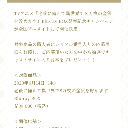
TVアニメ『老後に備えて異世界で８万枚の金貨
を貯めます』Blu-ray BOX発売記念キャンペーン
が全国アニメイトにて開催決定！
対象商品の購入者にシリアル番号入りの応募用
紙をお渡し、ご応募頂いた方の中から抽選でキ
Top
ャストサイン入り台本をプレゼント！！
News
＜対象商品＞
2023年6月14日（水）
Introduction
老後に備えて異世界で8万枚の金貨を貯めます
Story
Blu-ray BOX
￥39,600（税込）
Character
＜開催店舗＞