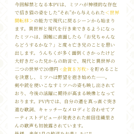
今回解禁となる本PVは、ミツハが神様的な存在
で招き猫の姿をした“それ”から与えられた
＜世界
間転移＞
の能力で現代に戻るシーンから始まり
ます。異世界と現代を行き来できるようになっ
たミツハは、困難に直面したら「お兄ちゃんな
らどうするかな？」と度々亡き兄のことを思い
Top
出します。うんちくが多く面倒くさかったけど
大好きだった兄からの助言で、現代と異世界の
News
二つの世界で20億円
<金貨８万枚>
を貯めること
Introduction
を決意し、ミツハは野望を抱き始めた——。
剣や銃を使いこなすミツハの姿も映し出されて
Story
おり、今後の活躍に期待が高まる映像となって
おります。PV内では、自分の道を真っ直ぐ突き
Character
進む歌詞、キャッチーなメロディと合わせてア
ーティストデビューが発表された前田佳織里さ
んの歌声も初披露されています。
Music
皆様、来年1月の放送をお楽しみに‼