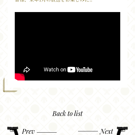
Movie
Staff&Cast
Onair
Blu-ray
Back to list
Prev
Next